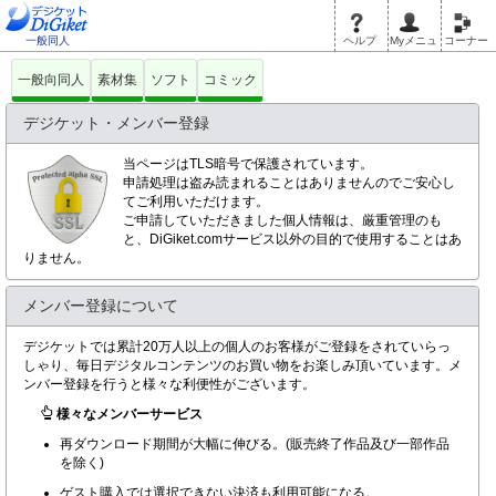
一般同人
ヘルプ
Myメニュ
コーナー
一般向同人
素材集
ソフト
コミック
デジケット・メンバー登録
当ページはTLS暗号で保護されています。
申請処理は盗み読まれることはありませんのでご安心し
てご利用いただけます。
ご申請していただきました個人情報は、厳重管理のも
と、DiGiket.comサービス以外の目的で使用することはあ
りません。
メンバー登録について
デジケットでは累計20万人以上の個人のお客様がご登録をされていらっ
しゃり、毎日デジタルコンテンツのお買い物をお楽しみ頂いています。メ
ンバー登録を行うと様々な利便性がございます。
様々なメンバーサービス
再ダウンロード期間が大幅に伸びる。(販売終了作品及び一部作品
を除く)
ゲスト購入では選択できない決済も利用可能になる。