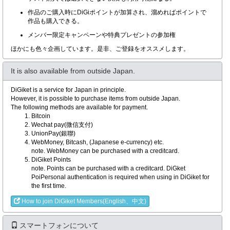
作品のご購入時にDiGiポイントが加算され、溜めればポイントで
作品も購入できる。
メンバー限定キャンペーンや特典プレゼントの参加権
ほかにも色々企画しています。是非、ご登録をオススメします。
It is also available from outside Japan.
DiGiket is a service for Japan in principle.
However, it is possible to purchase items from outside Japan.
The following methods are available for payment.
Bitcoin
Wechat pay(微信支付)
UnionPay(銀聯)
WebMoney, Bitcash, (Japanese e-currency) etc.
note. WebMoney can be purchased with a creditcard.
DiGiket Points
note. Points can be purchased with a creditcard. DiGket
PoiPersonal authentication is required when using in DiGiket for
the first time.
How to join DiGiket Members(English、中文)
スマートフォンについて