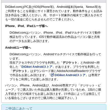
DiGiket.comはPC及びiOS(iPhone等)、Android端末(Xperia、Nexus等)を
ご利用することを前提にサイト運営されています。動作条件をよくお読み
頂き作品をご購入ください。尚、サポート対象外の端末でご購入をされて
も一切の返金に応じられませんのでご了承ください。
iPhone、iPod、iPadユーザ様へ
DiGiket.comはパソコン、iPhone、iPod、iPadマルチデバイスで動作
検証を行っています。iOSで動作確認済みの作品はパソコン版と共有
のデータをお楽しみ頂けます。
Androidユーザ様へ
DiGiket.comはパソコン、Androidマルチデバイスで動作検証を行って
います。
現在アクセス中のブラウザを利用した「
デジケット
」とAndroidへ特
化した「
DiGiket Androidストア
」があります。ブラウザを利用した
「
デジケット
」はダウンロード後にAdobeAcrobatReaderやブラウザ
で作品をお楽しみ頂けます。「
DiGiket Androidストア
」は専用ア
プリをご利用してお楽しみ頂けます。
パソコン、iPhone、Android及び、Android専用アプリ「デジケット・ビ
ューア」でご購入頂いた作品は購入履歴が共通しているため、1回のご購
入手続きでどの端末でもお楽しみ頂けます。(※作品によっては独立して
いる場合もございますのでご購入時にご確認下さい。)
ご申請にあたって