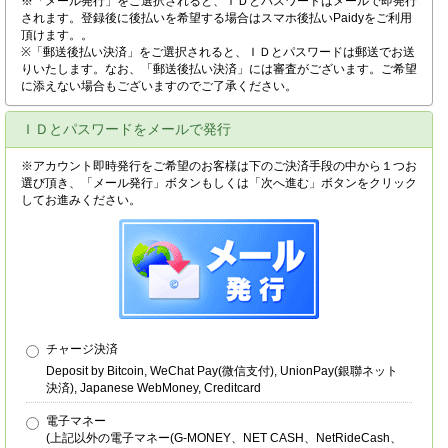
※「メール発行」をご選択されると、ＩＤとパスワードはメールで即発行
されます。登録後に後払いを希望する場合はスマホ後払いPaidyをご利用
頂けます。。
※「郵送後払い決済」をご選択されると、ＩＤとパスワードは郵送でお送
りいたします。なお、「郵送後払い決済」には審査がございます。ご希望
に添えない場合もございますのでご了承ください。
ＩＤとパスワードをメールで発行
※アカウント即時発行をご希望のお客様は下のご決済手段の中から１つお
選び頂き、「メール発行」ボタンもしくは「次へ進む」ボタンをクリック
してお進みください。
チャージ決済
Deposit by Bitcoin, WeChat Pay(微信支付), UnionPay(銀聯ネット
決済), Japanese WebMoney, Creditcard
電子マネー
(上記以外の電子マネー(G-MONEY、NET CASH、NetRideCash、